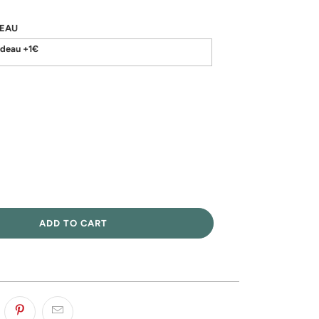
EAU
adeau +1€
ADD TO CART