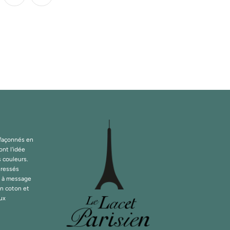
 façonnés en
ont l'idée
s couleurs.
tressés
s à message
en coton et
oux