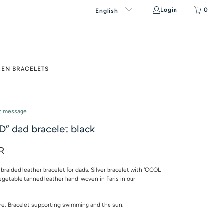
Login
0
English
REN BRACELETS
et message
” dad bracelet black
R
 braided leather bracelet for dads. Silver bracelet with 'COOL
egetable tanned leather hand-woven in Paris in our
re. Bracelet supporting swimming and the sun.