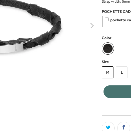
Strap width: 5mm
POCHETTE CAD
pochette c
Color
Size
M
L