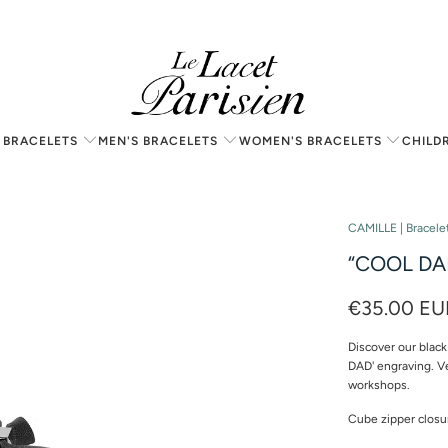
 BRACELETS
MEN'S BRACELETS
WOMEN'S BRACELETS
CHILD
POCHETTE
CAMILLE | Bracel
CADEAU
“COOL DAD
€35.00 EU
Discover our black
DAD' engraving. V
workshops.
Cube zipper closu